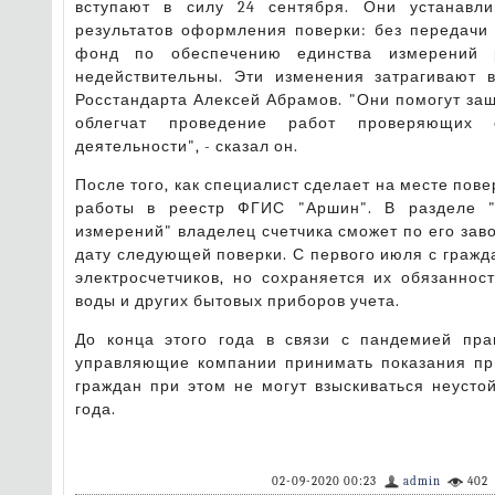
вступают в силу 24 сентября. Они устанавли
результатов оформления поверки: без передач
фонд по обеспечению единства измерений р
недействительны. Эти изменения затрагивают в
Росстандарта Алексей Абрамов. "Они помогут защ
облегчат проведение работ проверяющих о
деятельности", - сказал он.
После того, как специалист сделает на месте пове
работы в реестр ФГИС "Аршин". В разделе "
измерений" владелец счетчика сможет по его зав
дату следующей поверки. С первого июля с гражд
электросчетчиков, но сохраняется их обязаннос
воды и других бытовых приборов учета.
До конца этого года в связи с пандемией пр
управляющие компании принимать показания при
граждан при этом не могут взыскиваться неусто
года.
02-09-2020 00:23
admin
402