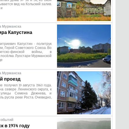
илых дома № 56 и 58, из окон
ывается вид на Кольский залив.
 и
а Мурманска
ра Капустина
итриевич Капустин - политрук
и, Герой Советского Союза. Во
етско-финской войны, в
 посёлка Луостари Мурманской
де
а Мурманска
й проезд
 получил 19 августа 1960 года.
а севере Ленинского округа, к
 улицы Семена Дежнева, и
ль русла реки Роста. Очевидно,
событий
к в 1974 году