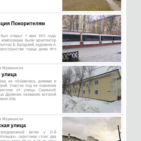
ция Покорителям
был открыт 7 мая 1975 года.
 композиции были архитектор
льптор Б. Бродский, художник А.
пространстве торца дома №9
а Мурманска
 улица
ока не обзавелась домами и
рой. Участок под ее освоение
востоку от улицы Скальной.
ца Дружная, название которой
июня 2016
а Мурманска
кая улица
знодорожной ветки у 17-й
Угольках», сиротливо стоят два