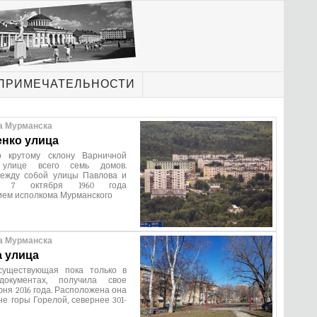
ПРИМЕЧАТЕЛЬНОСТИ
а Мурманска
нко улица
о крутому склону Варничной
улице всего семь домов.
ежду собой улицы Павлова и
а. 7 октября 1960 года
ием исполкома Мурманского
а Мурманска
 улица
существующая пока только в
документах, получила свое
юня 2016 года. Расположена она
не горы Горелой, севернее 301-