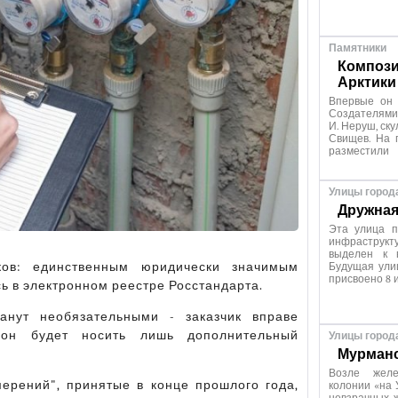
Памятники
Компози
Арктики
Впервые он 
Создателями
И. Неруш, ску
Свищев. На 
разместили
Улицы город
Дружная
Эта улица п
инфраструкту
выделен к 
ков: единственным юридически значимым
Будущая ули
присвоено 8 
ь в электронном реестре Росстандарта.
анут необязательными - заказчик вправе
 он будет носить лишь дополнительный
Улицы город
Мурманс
Возле желе
ерений", принятые в конце прошлого года,
колонии «на 