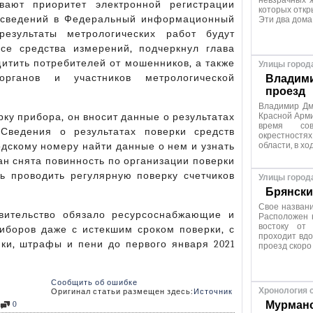
невзрачных ж
вают приоритет электронной регистрации
которых откр
и сведений в Федеральный информационный
Эти два дома
езультаты метрологических работ будут
се средства измерений, подчеркнул глава
итить потребителей от мошенников, а также
Улицы город
рганов и участников метрологической
Владими
проезд
Владимир Дм
рку прибора, он вносит данные о результатах
Красной Арми
время сов
Сведения о результатах поверки средств
окрестностях
одскому номеру найти данные о нем и узнать
области, в хо
ан снята повинность по организации поверки
ть проводить регулярную поверку счетчиков
Улицы город
Брянски
Свое название
авительство обязало ресурсоснабжающие и
Расположен н
востоку от
боров даже с истекшим сроком поверки, с
проходит вдо
йки, штрафы и пени до первого января 2021
проезд скоро
Сообщить об ошибке
Хронология 
Оригинал статьи размещен здесь:
Источник
Мурманс
0