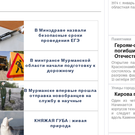
1974 г. январ
областная па
В Минздраве назвали
безопасные сроки
Памятники
проведения ЕГЭ
Героям-
погибши
Отечест
В минтрансе Мурманской
Открытие па
области начали подготовку к
Краснозна
дорожному
состоялось 
разгрома фа
13 октября 197
Улицы город
В Мурманске впервые прошла
Кирова 
отправка новобранцев на
службу в научные
Один из чет
Начинаетс
корпусов тех
и следует в
вдоль Каменн
КНЯЖАЯ ГУБА : живая
природа