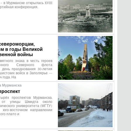
ь – в Мурманске открылась XVIII
ртийная конференция.
североморцам,
м в годы Великой
венной войны
мятного знака в честь героев
мённого Северного флота
в день празднования 30-летия
шистских войск в Заполярье —
4 года. На
а Мурманска
проспект
ырёх проспектов Мурманска.
я от улицы Шмидта около
нического университета (МГТУ)
 юго-восточном направлении
ого плато и