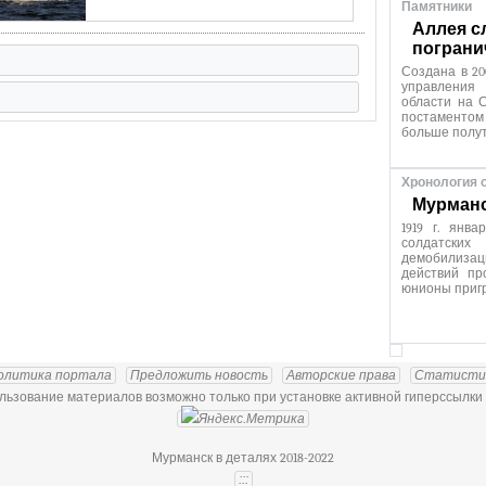
Памятники
Аллея с
пограни
Создана в 20
управления
области на С
постаменто
больше полут
Хронология 
Мурманск
1919 г. янв
солдатских
демобилиза
действий пр
юнионы приг
олитика портала
Предложить новость
Авторские права
Статисти
ьзование материалов возможно только при установке активной гиперссылки 
Мурманск в деталях 2018-2022
:::