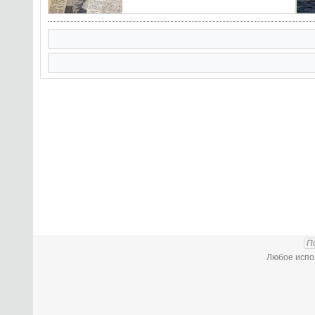
П
Любое испол