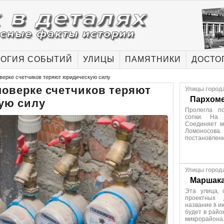
ОГИЯ СОБЫТИЙ
УЛИЦЫ
ПАМЯТНИКИ
ДОСТО
верке счетчиков теряют юридическую силу
оверке счетчиков теряют
Улицы город
Пархоме
ую силу
Пролегла п
сопки. На 
Соединяет м
Ломоносов
постановлен
Улицы город
Маршака
Эта улица, 
проектных 
название 8 и
будет в райо
микрорайона.