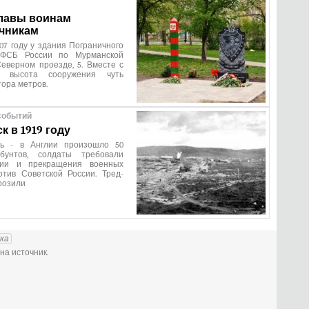
лавы воинам
чникам
07 году у здания Пограничного
 ФСБ России по Мурманской
еверном проезде, 5. Вместе с
м высота сооружения чуть
ора метров.
событий
 в 1919 году
арь - в Англии произошло 50
 бунтов, солдаты требовали
ции и прекращения военных
отив Советской России. Тред-
розили
ка
на источник.