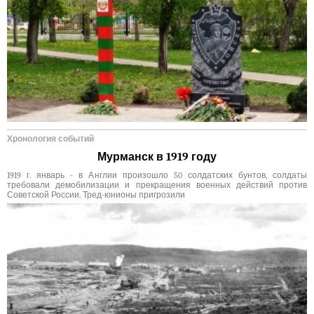
Хронология событий
Мурманск в 1919 году
1919 г. январь - в Англии произошло 50 солдатских бунтов, солдаты
требовали демобилизации и прекращения военных действий против
Советской России. Тред-юнионы пригрозили