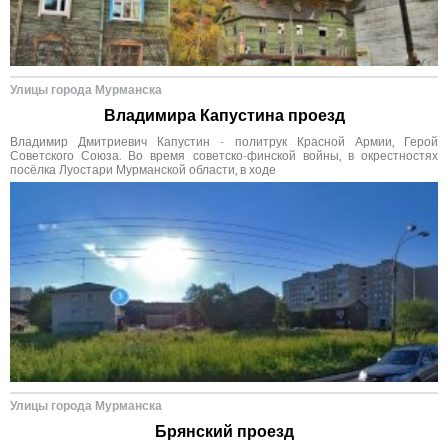
Улицы города Мурманска
Владимира Капустина проезд
Владимир Дмитриевич Капустин - политрук Красной Армии, Герой
Советского Союза. Во время советско-финской войны, в окрестностях
посёлка Луостари Мурманской области, в ходе
Улицы города Мурманска
Брянский проезд