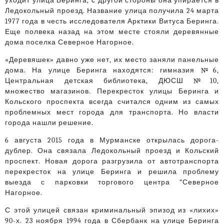
уходит улица Беринга, с другой стороны она упирается в
Ледокольный проезд. Название улица получила 24 марта
1977 года в честь исследователя Арктики Витуса Беринга.
Еще полвека назад на этом месте стояли деревянные
дома поселка Северное Нагорное.
«Деревяшек» давно уже нет, их место заняли панельные
дома. На улице Беринга находятся: гимназия №6,
Центральная детская библиотека, ДЮСШ №10,
множество магазинов. Перекресток улицы Беринга и
Кольского проспекта всегда считался одним из самых
проблемных мест города для транспорта. Но власти
города нашли решение.
6 августа 2015 года в Мурманске открылась дорога-
дублер. Она связала Ледокольный проезд и Кольский
проспект. Новая дорога разгрузила от автотранспорта
перекресток на улице Беринга и решила проблему
выезда с парковки торгового центра “Северное
Нагорное.
С этой улицей связан криминальный эпизод из «лихих»
90-х. 23 ноября 1994 года в Сбербанк на улице Беринга