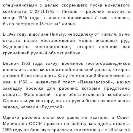
специалистами с целью скорейшего пуска никелевого
комбината. С 27.11.1945 г. Никель — рабочий поселок, в
конце 1945 года в поселке проживало 7 тыс. человек,
было построено 18 тыс. м² жилья.
В 1947 году, в долине Пильгу, неподалёку от Никеля, было
открыто новое месторождение медно-никелевых руд.
Ждановское месторождение, которое оценили как
крупнейший рудный объект района.
Весной 1953 года вокруг времянок геологоразведчиков
появились палатки строителей железной дороги, которая
должна была соединить Колу со станцией Ждановская, а
уже в 1955 – никельский трест «Печенгастрой», начал
закладку посёлка для рабочих, которым предстояло
строить Ждановский горно-обогатительный комбинат.
Строительную контору, на которую и была возложена эта
задача, назвали «Рудстрой».
Однако рабочей силы все равно не хватало, и Совет
Министров СССР призвал на работу молодежь страны.
1956 году на большую приехали комсомольцы с «большой