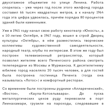
двухэтажное общежитие по улице Ленина. Работа
спорилась – уже через год после этого жилфонд города
составил 66 тысяч квадратных метров, а к началу 1964
года эта цифра удвоилась, причём порядка 80 процентов
зданий были каменными.
Уже в 1965 году начал свою работу кинотеатр «Юность», а
к 50-летию Октября, в 1967 году, вошел в строй Дворец
культуры «Октябрь», в нём разместились творческие
коллективы художественной самодеятельности,
народный театр, клубы по интересам. В этом же году был
построен телевизионный ретранслятор, который
позволил жителям всего Печенгского района смотреть
телепередачи из Москвы и Мурманска. К десятилетнему
юбилею город населяло 20 тысяч человек, а для гостей
была построена гостиница Печенга (тогда она
называлась «Лотос») и комфортный ресторан.
Со временем были построены рудники «Аллареченский»,
«Восток», «Каула‑Котсельваара». До пуска
металлургических цехов руду перевозили в порт
Лиинахамари, грузили на пароходы, следовавшие в