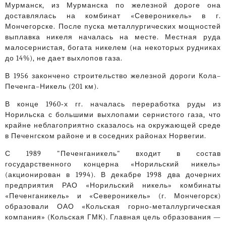
Мурманск, из Мурманска по железной дороге она
доставлялась на комбинат «Североникель» в г.
Мончегорске. После пуска металлургических мощностей
выплавка никеля началась на месте. Местная руда
малосернистая, богата никелем (на некоторых рудниках
до 14%), не дает выхлопов газа.
В 1956 закончено строительство железной дороги Кола–
Печенга–Никель (201 км).
В конце 1960‑х гг. началась переработка руды из
Норильска с большими выхлопами сернистого газа, что
крайне неблагоприятно сказалось на окружающей среде
в Печенгском районе и в соседних районах Норвегии.
С 1989 "Печенганикель" входит в состав
государственного концерна «Норильский никель»
(акционирован в 1994). В декабре 1998 два дочерних
предприятия РАО «Норильский никель» комбинаты
«Печенганикель» и «Североникель» (г. Мончегорск)
образовали ОАО «Кольская горно‑металлургическая
компания» (Кольская ГМК). Главная цель образования —