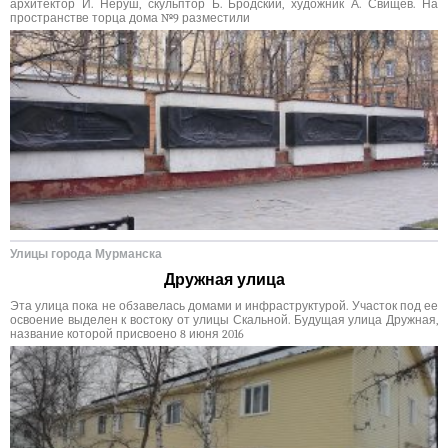
архитектор И. Неруш, скульптор Б. Бродский, художник А. Свищев. На
пространстве торца дома №9 разместили
Улицы города Мурманска
Дружная улица
Эта улица пока не обзавелась домами и инфраструктурой. Участок под ее
освоение выделен к востоку от улицы Скальной. Будущая улица Дружная,
название которой присвоено 8 июня 2016