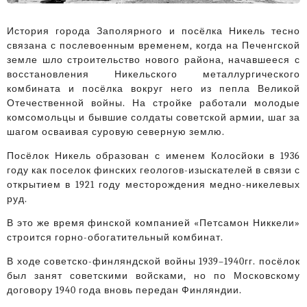
История города Заполярного и посёлка Никель тесно
связана с послевоенным временем, когда на Печенгской
земле шло строительство нового района, начавшееся с
восстановления Никельского металлургического
комбината и посёлка вокруг него из пепла Великой
Отечественной войны. На стройке работали молодые
комсомольцы и бывшие солдаты советской армии, шаг за
шагом осваивая суровую северную землю.
Посёлок Никель образован с именем Колосйоки в 1936
году как поселок финских геологов-изыскателей в связи с
открытием в 1921 году месторождения медно-никелевых
руд.
В это же время финской компанией «Петсамон Никкели»
строится горно-обогатительный комбинат.
В ходе советско-финляндской войны 1939–1940гг. посёлок
был занят советскими войсками, но по Московскому
договору 1940 года вновь передан Финляндии.