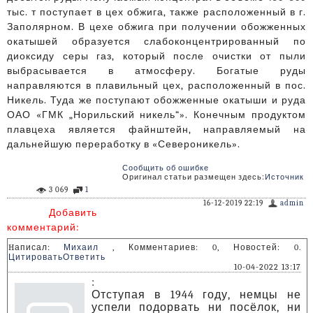
тыс. т поступает в цех обжига, также расположенный в г.
Заполярном. В цехе обжига при получении обожженных
окатышей образуется слабоконцентрированный по
диоксиду серы газ, который после очистки от пыли
выбрасывается в атмосферу. Богатые руды
направляются в плавильный цех, расположенный в пос.
Никель. Туда же поступают обожженные окатыши и руда
ОАО «ГМК „Норильский никель“». Конечным продуктом
плавцеха является файнштейн, направляемый на
дальнейшую переработку в «Североникель».
Сообщить об ошибке
Оригинал статьи размещен здесь:
Источник
3 069
1
16-12-2019 22:19
admin
Добавить
комментарий:
Hаписал:
Михаил
, Комментариев: 0, Новостей: 0.
Цитировать
Ответить
10-04-2022 13:17
:
Отступая в 1944 году, немцы не
успели подорвать ни посёлок, ни