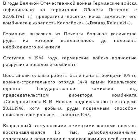
В годы Великой Отечественной войны Германские войска
(официально на территории Области Петсамо с
22.06.1941 г.) превратили поселок из‑за важности его
комбината в «крепость Колосйоки» («Festung Kolosjoki»).
Германия вывозила из Печенги большое количество
руды, из которой выплавлялось до половины
необходимого ей никеля.
Отступая в 1944 году, германские войска полностью
разрушили поселок и комбинат.
Восстановительные работы были начаты бойцами 104‑го
военно-строительного отряда 14‑й армии Карельского
фронта. Государственная комиссия под
председательством директора комбината
«Североникель» В. И. Носаля подписала акт о его пуске
20.11.1946, хотя добыча руды подземным способом
началась еще раньше — в марте 1945.
Взорванный отступавшими немецкими частями поселок
восстанавливался 1,5 тыс. демобилизованными
солдатами и офицерами и приехавшими со всей страны