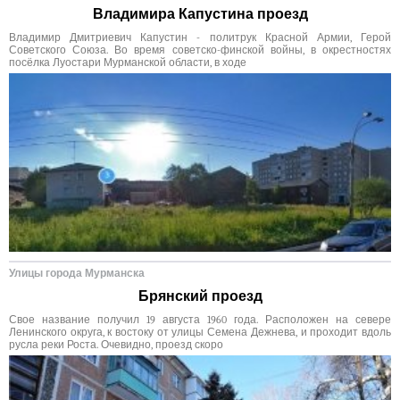
Владимира Капустина проезд
Владимир Дмитриевич Капустин - политрук Красной Армии, Герой
Советского Союза. Во время советско-финской войны, в окрестностях
посёлка Луостари Мурманской области, в ходе
Улицы города Мурманска
Брянский проезд
Свое название получил 19 августа 1960 года. Расположен на севере
Ленинского округа, к востоку от улицы Семена Дежнева, и проходит вдоль
русла реки Роста. Очевидно, проезд скоро