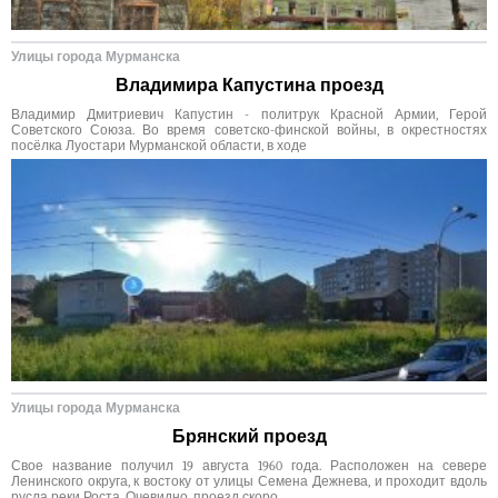
Улицы города Мурманска
Владимира Капустина проезд
Владимир Дмитриевич Капустин - политрук Красной Армии, Герой
Советского Союза. Во время советско-финской войны, в окрестностях
посёлка Луостари Мурманской области, в ходе
Улицы города Мурманска
Брянский проезд
Свое название получил 19 августа 1960 года. Расположен на севере
Ленинского округа, к востоку от улицы Семена Дежнева, и проходит вдоль
русла реки Роста. Очевидно, проезд скоро