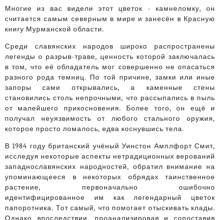
Многие из вас видели этот цветок - камнеломку, он
считается самым северным в мире и занесён в Красную
книгу Мурманской области.
Среди славянских народов широко распространены
легенды о разрыв-траве, ценность которой заключалась
в том, что её обладатель мог совершенно не опасаться
разного рода темниц.
По той причине, замки или иные
запоры сами открывались, а каменные стены
становились столь непрочными, что рассыпались в пыль
от малейшего прикосновения. Более того, он ещё и
получал неуязвимость от любого стального оружия,
которое просто ломалось, едва коснувшись тела.
В 1984 году британский учёный Уинстон Амплфорт Смит,
исследуя некоторые аспекты нетрадиционных верований
западнославянских народностей, обратил внимание на
упоминающееся в некоторых обрядах таинственное
растение, первоначально ошибочно
идентифицированное им как легендарный цветок
папоротника. Тот самый, что помогает отыскивать клады.
Однако впоследствии, проанализировав и сопоставив