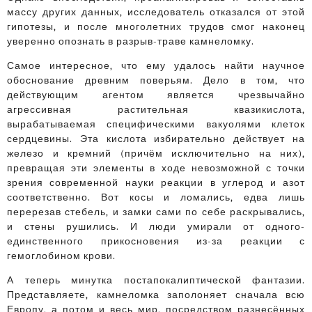
массу других данных, исследователь отказался от этой
гипотезы, и после многолетних трудов смог наконец
уверенно опознать в разрыв-траве камнеломку.
Самое интересное, что ему удалось найти научное
обоснование древним поверьям. Дело в том, что
действующим агентом является чрезвычайно
агрессивная растительная квазикислота,
вырабатываемая специфическими вакуолями клеток
сердцевины. Эта кислота избирательно действует на
железо и кремний (причём исключительно на них),
превращая эти элементы в ходе невозможной с точки
зрения современной науки реакции в углерод и азот
соответственно. Вот косы и ломались, едва лишь
перерезав стебель, и замки сами по себе раскрывались,
и стены рушились. И люди умирали от одного-
единственного прикосновения из-за реакции с
гемоглобином крови.
А теперь минутка постапокалиптической фантазии.
Представляете, камнеломка заполоняет сначала всю
Европу, а потом и весь мир, посредством разнесённых