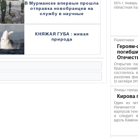
В Мурманске впервые прошла
1974 г. январ
областная па
отправка новобранцев на
службу в научные
КНЯЖАЯ ГУБА : живая
природа
Памятники
Героям-
погибши
Отечест
Открытие па
Краснозна
состоялось 
разгрома фа
13 октября 197
Улицы город
Кирова 
Один из чет
Начинаетс
корпусов тех
и следует в
вдоль Каменн