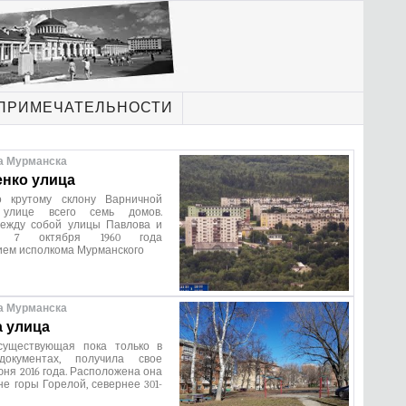
ПРИМЕЧАТЕЛЬНОСТИ
а Мурманска
нко улица
о крутому склону Варничной
улице всего семь домов.
ежду собой улицы Павлова и
а. 7 октября 1960 года
ием исполкома Мурманского
а Мурманска
 улица
существующая пока только в
документах, получила свое
юня 2016 года. Расположена она
не горы Горелой, севернее 301-