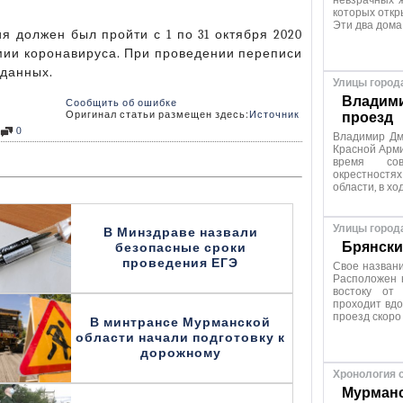
невзрачных ж
которых откр
Эти два дома
 должен был пройти с 1 по 31 октября 2020
емии коронавируса. При проведении переписи
 данных.
Улицы город
Владими
Сообщить об ошибке
Оригинал статьи размещен здесь:
Источник
проезд
0
Владимир Дм
Красной Арми
время сов
окрестностях
области, в хо
Улицы город
В Минздраве назвали
Брянски
безопасные сроки
проведения ЕГЭ
Свое название
Расположен н
востоку от
проходит вдо
проезд скоро
В минтрансе Мурманской
области начали подготовку к
дорожному
Хронология 
Мурманс