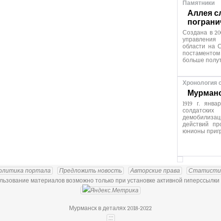
Памятники
Аллея с
пограни
Создана в 20
управления
области на С
постаменто
больше полут
Хронология 
Мурманск
1919 г. янв
солдатских
демобилиза
действий пр
юнионы приг
олитика портала
Предложить новость
Авторские права
Статисти
ьзование материалов возможно только при установке активной гиперссылки 
Мурманск в деталях 2018-2022
:::