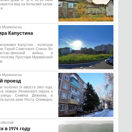
илых дома № 56 и 58, из окон
ывается вид на Кольский залив.
 и
а Мурманска
ра Капустина
итриевич Капустин - политрук
и, Герой Советского Союза. Во
етско-финской войны, в
 посёлка Луостари Мурманской
де
а Мурманска
й проезд
 получил 19 августа 1960 года.
а севере Ленинского округа, к
 улицы Семена Дежнева, и
ль русла реки Роста. Очевидно,
событий
к в 1974 году