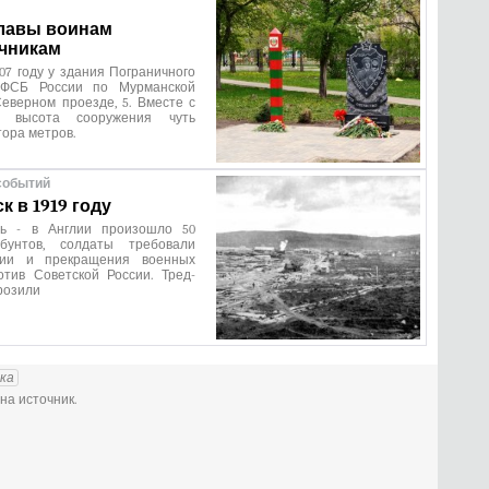
лавы воинам
чникам
07 году у здания Пограничного
 ФСБ России по Мурманской
еверном проезде, 5. Вместе с
м высота сооружения чуть
ора метров.
событий
 в 1919 году
арь - в Англии произошло 50
 бунтов, солдаты требовали
ции и прекращения военных
отив Советской России. Тред-
розили
ка
на источник.