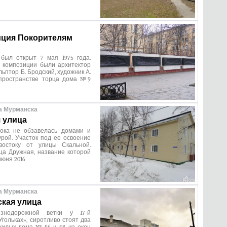
ция Покорителям
был открыт 7 мая 1975 года.
 композиции были архитектор
льптор Б. Бродский, художник А.
пространстве торца дома №9
а Мурманска
 улица
ока не обзавелась домами и
рой. Участок под ее освоение
востоку от улицы Скальной.
ца Дружная, название которой
июня 2016
а Мурманска
кая улица
знодорожной ветки у 17-й
Угольках», сиротливо стоят два