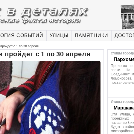
ОГИЯ СОБЫТИЙ
УЛИЦЫ
ПАМЯТНИКИ
ДОСТО
пройдет с 1 по 30 апреля
 пройдет с 1 по 30 апреля
Улицы город
Пархоме
Пролегла п
сопки. На 
Соединяет м
Ломоносов
постановлен
Улицы город
Маршака
Эта улица, 
проектных 
название 8 и
будет в райо
микрорайона.