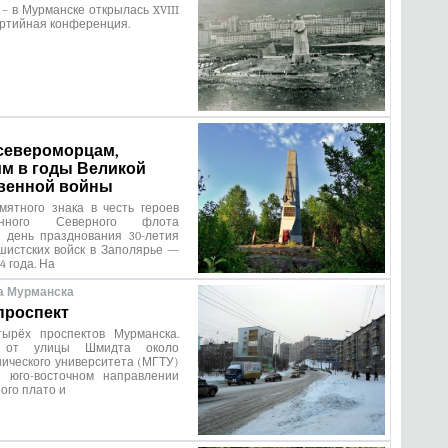
ь – в Мурманске открылась XVIII
ртийная конференция.
североморцам,
м в годы Великой
венной войны
мятного знака в честь героев
мённого Северного флота
в день празднования 30-летия
шистских войск в Заполярье —
4 года. На
а Мурманска
проспект
ырёх проспектов Мурманска.
я от улицы Шмидта около
нического университета (МГТУ)
 юго-восточном направлении
ого плато и