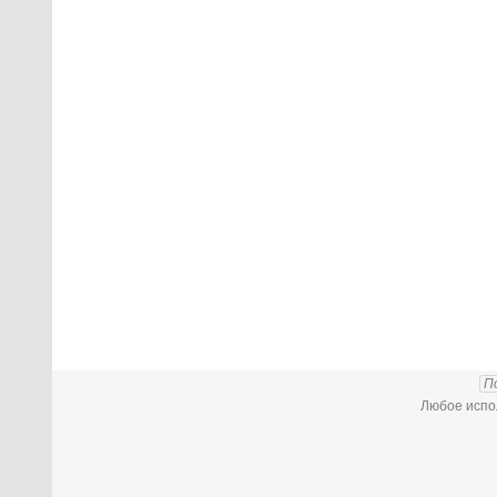
П
Любое испол