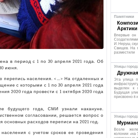
Памятники
Компози
Арктики
Впервые он 
Создателями
И. Неруш, ску
Свищев. На 
разместили
на в период с 1 по 30 апреля 2021 года. Об
Улицы город
30 июня.
Дружная
ую перепись населения.
<…> На отдаленных и
Эта улица п
инфраструкту
ение с которыми с 1 по 30 апреля 2021 года
выделен к 
ия 2020 года провести с 1 октября 2020 года
Будущая ули
присвоено 8 
ле будущего года, СМИ узнали накануне.
мственном согласовании, решается вопрос о
Улицы город
основных расходов переписи на 2021 год.
Мурманс
Возле желе
 населения с учетом сроков ее проведения
колонии «на 