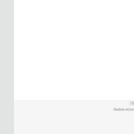
П
Любое испол