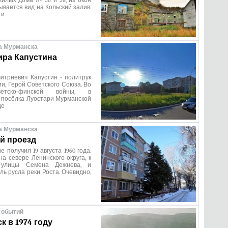
илых дома № 56 и 58, из окон
ывается вид на Кольский залив.
 и
а Мурманска
ра Капустина
итриевич Капустин - политрук
и, Герой Советского Союза. Во
етско-финской войны, в
 посёлка Луостари Мурманской
де
а Мурманска
й проезд
 получил 19 августа 1960 года.
а севере Ленинского округа, к
 улицы Семена Дежнева, и
ль русла реки Роста. Очевидно,
событий
к в 1974 году