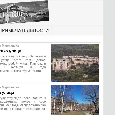
ПРИМЕЧАТЕЛЬНОСТИ
а Мурманска
нко улица
о крутому склону Варничной
улице всего семь домов.
ежду собой улицы Павлова и
а. 7 октября 1960 года
ием исполкома Мурманского
а Мурманска
 улица
существующая пока только в
документах, получила свое
юня 2016 года. Расположена она
не горы Горелой, севернее 301-