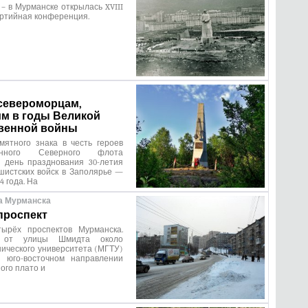
ь – в Мурманске открылась XVIII
ртийная конференция.
североморцам,
м в годы Великой
венной войны
мятного знака в честь героев
мённого Северного флота
в день празднования 30-летия
шистских войск в Заполярье —
4 года. На
а Мурманска
проспект
ырёх проспектов Мурманска.
я от улицы Шмидта около
нического университета (МГТУ)
 юго-восточном направлении
ого плато и