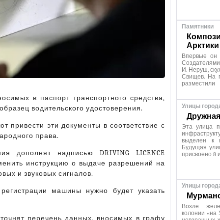
Памятники
Компози
Арктики
Впервые он 
Создателями
И. Неруш, ску
Свищев. На 
разместили
осимых в паспорт транспортного средства,
Улицы город
 образец водительского удостоверения.
Дружная
ют привести эти документы в соответствие с
Эта улица п
инфраструкту
ародного права.
выделен к 
Будущая ули
ения дополнят надписью DRIVING LICENCE
присвоено 8 
менить инструкцию о выдаче разрешений на
вых и звуковых сигналов.
Улицы город
 регистрации машины нужно будет указать
Мурманс
Возле желе
колонии «на 
уточнят перечень данных, вносимых в графу