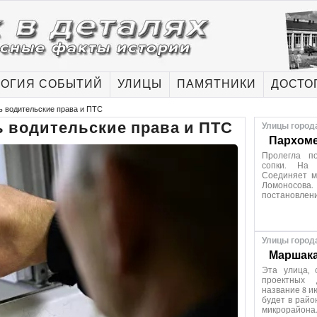
ОГИЯ СОБЫТИЙ
УЛИЦЫ
ПАМЯТНИКИ
ДОСТО
ь водительские права и ПТС
 водительские права и ПТС
Улицы город
Пархоме
Пролегла п
сопки. На 
Соединяет м
Ломоносов
постановлен
Улицы город
Маршака
Эта улица, 
проектных 
название 8 и
будет в райо
микрорайона.