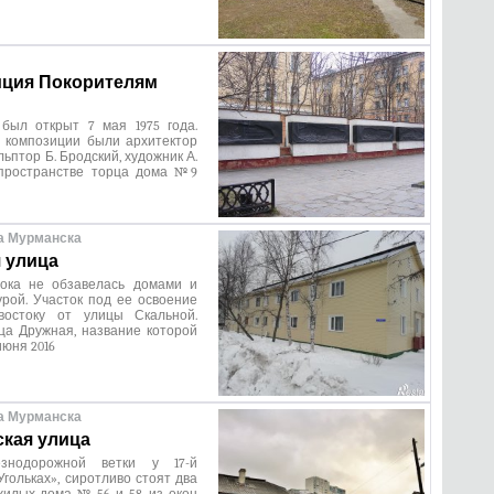
ция Покорителям
был открыт 7 мая 1975 года.
 композиции были архитектор
льптор Б. Бродский, художник А.
пространстве торца дома №9
а Мурманска
 улица
ока не обзавелась домами и
рой. Участок под ее освоение
востоку от улицы Скальной.
ца Дружная, название которой
июня 2016
а Мурманска
кая улица
знодорожной ветки у 17-й
Угольках», сиротливо стоят два