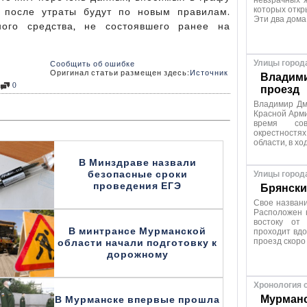
невзрачных ж
которых откр
т после утраты будут по новым правилам.
Эти два дома
ного средства, не состоявшего ранее на
Улицы город
Сообщить об ошибке
Оригинал статьи размещен здесь:
Источник
Владими
0
проезд
Владимир Дм
Красной Арми
время сов
окрестностях
области, в хо
В Минздраве назвали
безопасные сроки
Улицы город
проведения ЕГЭ
Брянски
Свое название
Расположен н
востоку от
В минтрансе Мурманской
проходит вдо
проезд скоро
области начали подготовку к
дорожному
Хронология 
Мурманс
В Мурманске впервые прошла