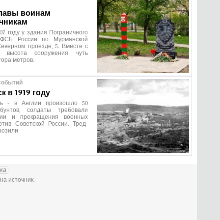
лавы воинам
чникам
07 году у здания Пограничного
 ФСБ России по Мурманской
еверном проезде, 5. Вместе с
м высота сооружения чуть
ора метров.
событий
 в 1919 году
арь - в Англии произошло 50
 бунтов, солдаты требовали
ции и прекращения военных
отив Советской России. Тред-
розили
ка
на источник.