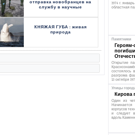
отправка новобранцев на
1974 г. январ
службу в научные
областная па
КНЯЖАЯ ГУБА : живая
природа
Памятники
Героям-
погибши
Отечест
Открытие па
Краснозна
состоялось 
разгрома фа
13 октября 197
Улицы город
Кирова 
Один из чет
Начинаетс
корпусов тех
и следует в
вдоль Каменн