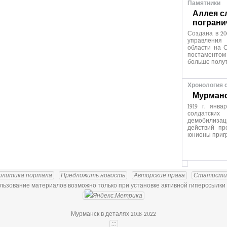
Памятники
Аллея с
пограни
Создана в 20
управления
области на С
постаменто
больше полут
Хронология 
Мурманск
1919 г. янв
солдатских
демобилиза
действий пр
юнионы приг
олитика портала
Предложить новость
Авторские права
Статисти
ьзование материалов возможно только при установке активной гиперссылки 
Мурманск в деталях 2018-2022
:::