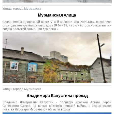
Улицы города Мурманска
Мурманская улица
Возле железнодорожной ветки у 17-й колонии «на Угольках», сиротливо
стоят два невзрачных жилых дома № 56 и 58, из окон которых открывается
вид на Кольский залив. Эти два дома и
Улицы города Мурманска
Владимира Капустина проезд
Владимир Дмитриевич Капустин - политрук Красной Армии, Герой
Советского Союза. Во время советско-финской войны, в окрестностях
посёлка Луостари Мурманской области, в ходе