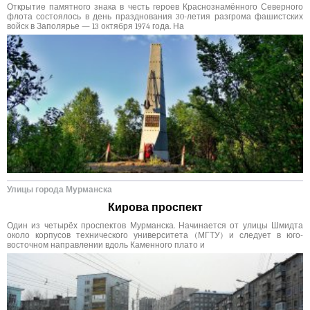
Открытие памятного знака в честь героев Краснознамённого Северного
флота состоялось в день празднования 30-летия разгрома фашистских
войск в Заполярье — 13 октября 1974 года. На
Улицы города Мурманска
Кирова проспект
Один из четырёх проспектов Мурманска. Начинается от улицы Шмидта
около корпусов технического университета (МГТУ) и следует в юго-
восточном направлении вдоль Каменного плато и