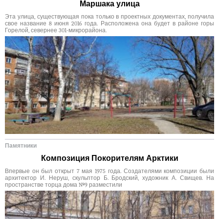
Маршака улица
Эта улица, существующая пока только в проектных документах, получила
свое название 8 июня 2016 года. Расположена она будет в районе горы
Горелой, севернее 301-микрорайона.
Памятники
Композиция Покорителям Арктики
Впервые он был открыт 7 мая 1975 года. Создателями композиции были
архитектор И. Неруш, скульптор Б. Бродский, художник А. Свищев. На
пространстве торца дома №9 разместили