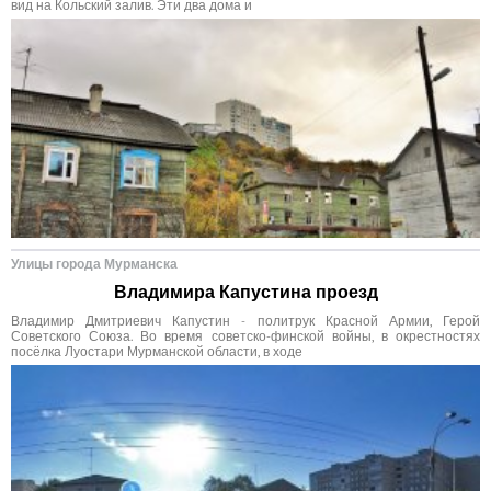
вид на Кольский залив. Эти два дома и
Улицы города Мурманска
Владимира Капустина проезд
Владимир Дмитриевич Капустин - политрук Красной Армии, Герой
Советского Союза. Во время советско-финской войны, в окрестностях
посёлка Луостари Мурманской области, в ходе