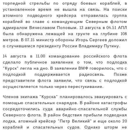
торпедной стрельбы по отряду боевых кораблей, в
установленное время не вышла на связь. На поиски
атомного подводного крейсера отправилась группа
кораблей во главе с командующим Северным флотом
адмиралом Вячеславом Поповым. 13 августа в 04.51 АПЛ
была обнаружена лежащей на грунте на глубине 108
метров. В 07.15 министр обороны Игорь Сергеев доложил
о случившемся президенту России Владимиру Путину.
14 августа в 11.00 командование российского флота
сделало публичное заявление о том, что подлодка
"Курск" легла на дно. В заявлении ВМФ говорилось, что с
подлодкой поддерживается радиосвязь. Позже
представители флота заявили, что связь с подлодкой
осуществляется только через перестукивание.
Членов экипажа "Курска" планировалось эвакуировать с
помощью спасательных снарядов. В районе катастрофы
сосредоточились суда аварийно-спасательной службы
Северного флота. В район бедствия прибыли подводная
лодка, атомный крейсер "Петр Великий" и еще около 20
кораблей и спасательных судов. Однако шторм не