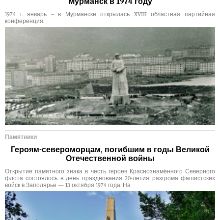
Мурманск в 1974 году
1974 г. январь – в Мурманске открылась XVIII областная партийная
конференция.
Памятники
Героям-североморцам, погибшим в годы Великой
Отечественной войны
Открытие памятного знака в честь героев Краснознамённого Северного
флота состоялось в день празднования 30-летия разгрома фашистских
войск в Заполярье — 13 октября 1974 года. На