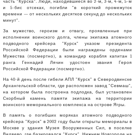
часть "Курска". Люди, находившиеся во 2-м, 3-м, 4-м, 5-м
и 5-бис отсеках, погибли "в короткий промежуток
времени — от нескольких десятков секунд до нескольких
минут".
За мужество, героизм и отвагу, проявленные при
исполнении воинского долга, члены экипажа атомного
подводного крейсера "Курск" указом президента
Российской Федерации были награждены орденами
Мужества (посмертно), а командир корабля капитан 1
ранга Геннадий Лячин удостоен звания Героя
Российской Федерации (посмертно).
На 40-й день после гибели АПЛ "Курск" в Северодвинске
Архангельской области, где расположен завод "Севмаш",
на котором была построена подлодка, был установлен
Скорбный камень памяти экипажа на территории
воинского мемориального комплекса на острове Ягры.
В память о погибших моряках атомного подводного
крейсера "Курск" в 2002 году были открыты мемориалы в
Москве у здания Музея Вооруженных Сил, в поселке
Видяево, где базировался "Курск", Нижнем Новгороде на