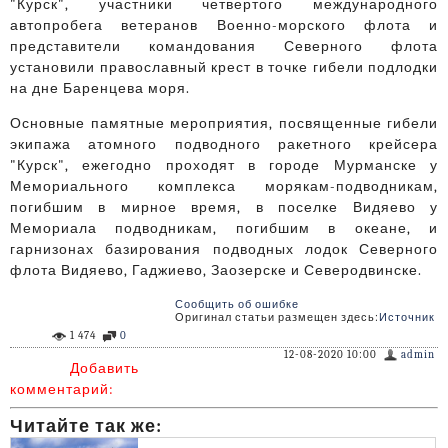
"Курск", участники четвертого международного
автопробега ветеранов Военно-морского флота и
представители командования Северного флота
установили православный крест в точке гибели подлодки
на дне Баренцева моря.
Основные памятные мероприятия, посвященные гибели
экипажа атомного подводного ракетного крейсера
"Курск", ежегодно проходят в городе Мурманске у
Мемориального комплекса морякам-подводникам,
погибшим в мирное время, в поселке Видяево у
Мемориала подводникам, погибшим в океане, и
гарнизонах базирования подводных лодок Северного
флота Видяево, Гаджиево, Заозерске и Северодвинске.
Сообщить об ошибке
Оригинал статьи размещен здесь:
Источник
1 474
0
12-08-2020 10:00
admin
Добавить
комментарий:
Читайте так же: