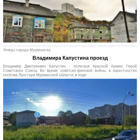
Улицы города Мурманска
Владимира Капустина проезд
Владимир Дмитриевич Капустин - политрук Красной Армии, Герой
Советского Союза. Во время советско-финской войны, в окрестностях
посёлка Луостари Мурманской области, в ходе