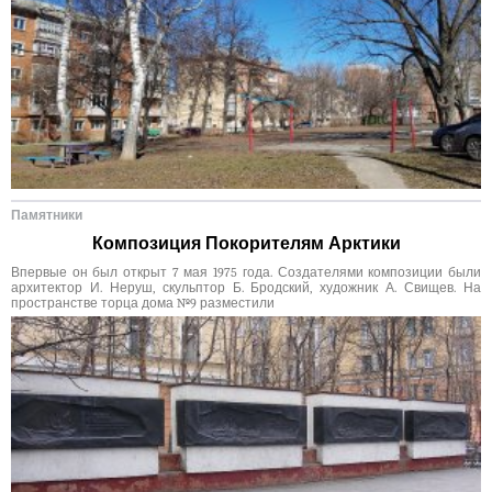
Памятники
Композиция Покорителям Арктики
Впервые он был открыт 7 мая 1975 года. Создателями композиции были
архитектор И. Неруш, скульптор Б. Бродский, художник А. Свищев. На
пространстве торца дома №9 разместили