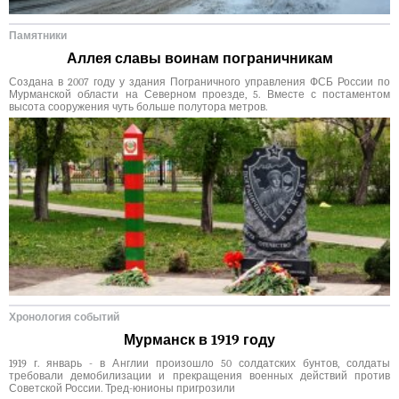
Памятники
Аллея славы воинам пограничникам
Создана в 2007 году у здания Пограничного управления ФСБ России по
Мурманской области на Северном проезде, 5. Вместе с постаментом
высота сооружения чуть больше полутора метров.
Хронология событий
Мурманск в 1919 году
1919 г. январь - в Англии произошло 50 солдатских бунтов, солдаты
требовали демобилизации и прекращения военных действий против
Советской России. Тред-юнионы пригрозили