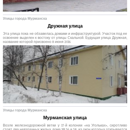
Улицы города Мурманска
Дружная улица
Эта улица пока не обзавелась домами и инфраструктурой. Участок под ее
освоение выделен к востоку от улицы Скальной. Будущая улица Дружная,
название которой присвоено 8 июня 2016
Улицы города Мурманска
Мурманская улица
Возле железнодорожной ветки у 17-й колонии «на Угольках», сиротливо
стоят два невзрачных жилых дома № 56 и 58, из окон которых открывается