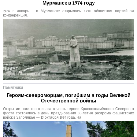
Мурманск в 1974 году
1974 г. январь – в Мурманске открылась XVIII областная партийная
конференция.
Памятники
Героям-североморцам, погибшим в годы Великой
Отечественной войны
Открытие памятного знака в честь героев Краснознамённого Северного
флота состоялось в день празднования 30-летия разгрома фашистских
войск в Заполярье — 13 октября 1974 года. На