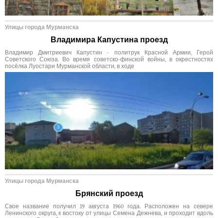
Улицы города Мурманска
Владимира Капустина проезд
Владимир Дмитриевич Капустин - политрук Красной Армии, Герой
Советского Союза. Во время советско-финской войны, в окрестностях
посёлка Луостари Мурманской области, в ходе
Улицы города Мурманска
Брянский проезд
Свое название получил 19 августа 1960 года. Расположен на севере
Ленинского округа, к востоку от улицы Семена Дежнева, и проходит вдоль