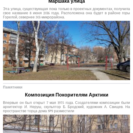
Маршака улица
Эта улица, существующая пока только в проектных документах, получила
свое название 8 июня 2016 года. Расположена она будет в районе горы
Горелой, севернее 301-микрорайона.
Памятники
Композиция Покорителям Арктики
Впервые он был открыт 7 мая 1975 года. Создателями композиции были
архитектор И. Неруш, скульптор Б. Бродский, художник А. Свищев. На
пространстве торца дома №9 разместили