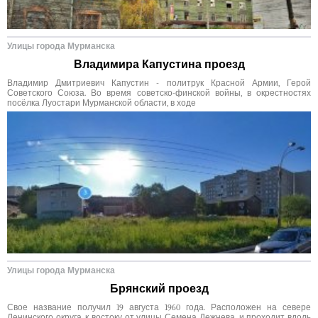
Улицы города Мурманска
Владимира Капустина проезд
Владимир Дмитриевич Капустин - политрук Красной Армии, Герой
Советского Союза. Во время советско-финской войны, в окрестностях
посёлка Луостари Мурманской области, в ходе
Улицы города Мурманска
Брянский проезд
Свое название получил 19 августа 1960 года. Расположен на севере
Ленинского округа, к востоку от улицы Семена Дежнева, и проходит вдоль