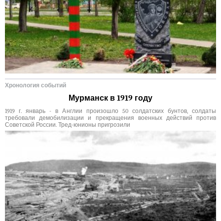
Хронология событий
Мурманск в 1919 году
1919 г. январь - в Англии произошло 50 солдатских бунтов, солдаты
требовали демобилизации и прекращения военных действий против
Советской России. Тред-юнионы пригрозили