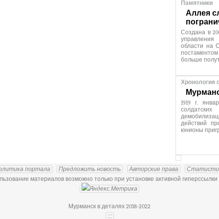
Памятники
Аллея с
пограни
Создана в 20
управления
области на С
постаменто
больше полут
Хронология 
Мурманск
1919 г. янв
солдатских
демобилиза
действий пр
юнионы приг
олитика портала
Предложить новость
Авторские права
Статисти
ьзование материалов возможно только при установке активной гиперссылки 
Мурманск в деталях 2018-2022
:::