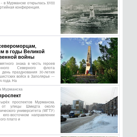
ь – в Мурманске открылась XVIII
ртийная конференция.
североморцам,
м в годы Великой
венной войны
мятного знака в честь героев
мённого Северного флота
в день празднования 30-летия
шистских войск в Заполярье —
4 года. На
а Мурманска
проспект
ырёх проспектов Мурманска.
я от улицы Шмидта около
нического университета (МГТУ)
 юго-восточном направлении
ого плато и