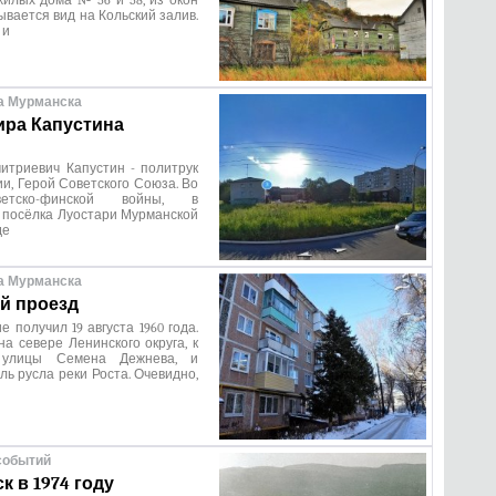
илых дома № 56 и 58, из окон
ывается вид на Кольский залив.
 и
а Мурманска
ра Капустина
итриевич Капустин - политрук
и, Герой Советского Союза. Во
етско-финской войны, в
 посёлка Луостари Мурманской
де
а Мурманска
й проезд
 получил 19 августа 1960 года.
а севере Ленинского округа, к
 улицы Семена Дежнева, и
ль русла реки Роста. Очевидно,
событий
к в 1974 году