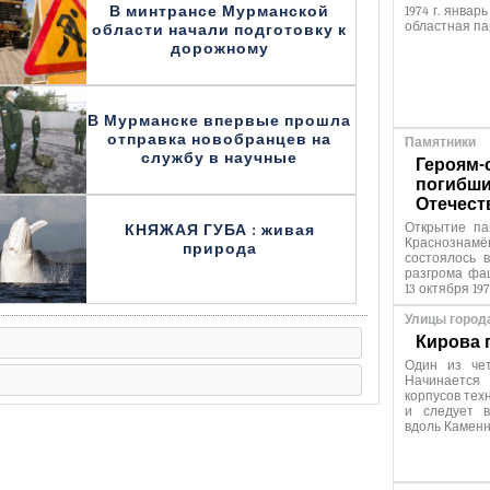
В минтрансе Мурманской
1974 г. январ
областная па
области начали подготовку к
дорожному
В Мурманске впервые прошла
отправка новобранцев на
Памятники
службу в научные
Героям-
погибши
Отечест
Открытие па
КНЯЖАЯ ГУБА : живая
Краснозна
природа
состоялось 
разгрома фа
13 октября 197
Улицы город
Кирова 
Один из чет
Начинаетс
корпусов тех
и следует в
вдоль Каменн