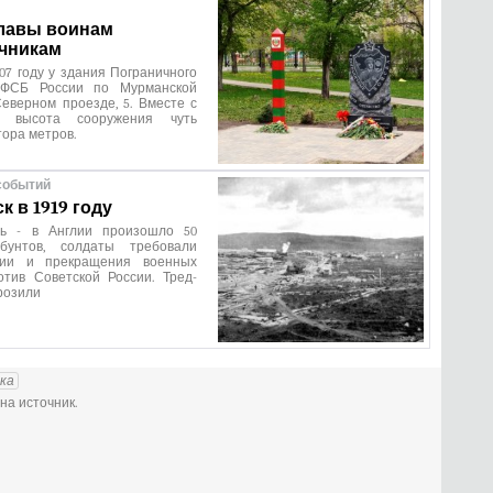
лавы воинам
чникам
07 году у здания Пограничного
 ФСБ России по Мурманской
еверном проезде, 5. Вместе с
м высота сооружения чуть
ора метров.
событий
 в 1919 году
арь - в Англии произошло 50
 бунтов, солдаты требовали
ции и прекращения военных
отив Советской России. Тред-
розили
ка
на источник.