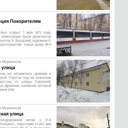
ция Покорителям
был открыт 7 мая 1975 года.
 композиции были архитектор
льптор Б. Бродский, художник А.
пространстве торца дома №9
а Мурманска
 улица
ока не обзавелась домами и
рой. Участок под ее освоение
востоку от улицы Скальной.
ца Дружная, название которой
июня 2016
а Мурманска
кая улица
знодорожной ветки у 17-й
Угольках», сиротливо стоят два