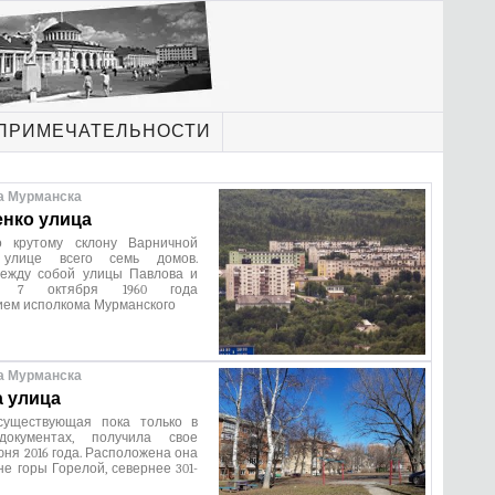
ПРИМЕЧАТЕЛЬНОСТИ
а Мурманска
нко улица
о крутому склону Варничной
улице всего семь домов.
ежду собой улицы Павлова и
а. 7 октября 1960 года
ием исполкома Мурманского
а Мурманска
 улица
существующая пока только в
документах, получила свое
юня 2016 года. Расположена она
не горы Горелой, севернее 301-