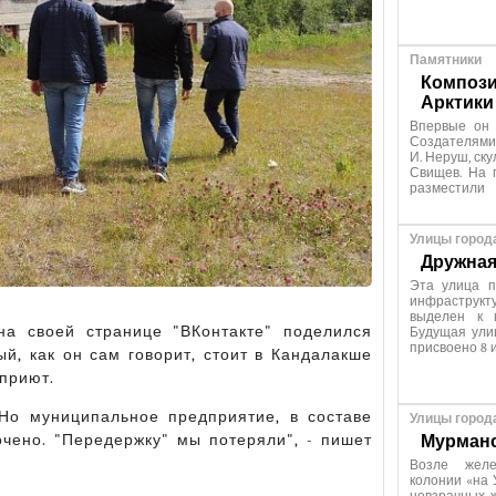
Памятники
Компози
Арктики
Впервые он 
Создателями
И. Неруш, ску
Свищев. На 
разместили
Улицы город
Дружная
Эта улица п
инфраструкту
выделен к 
на своей странице "ВКонтакте" поделился
Будущая ули
присвоено 8 
й, как он сам говорит, стоит в Кандалакше
 приют.
Но муниципальное предприятие, в составе
Улицы город
чено. "Передержку" мы потеряли", - пишет
Мурманс
Возле желе
колонии «на 