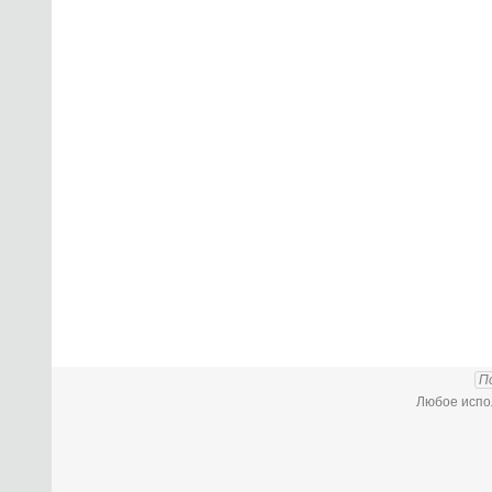
П
Любое испол