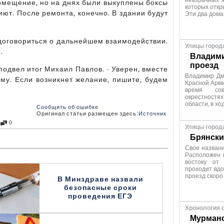
невзрачных ж
омещение, но на днях были выкуплены боксы
которых откр
иют. После ремонта, конечно. В здании будут
Эти два дома
 договориться о дальнейшем взаимодействии.
Улицы город
.
Владими
проезд
подвел итог Михаил Павлов. - Уверен, вместе
Владимир Дм
у. Если возникнет желание, пишите, будем
Красной Арми
время сов
окрестностях
области, в хо
Сообщить об ошибке
Оригинал статьи размещен здесь:
Источник
0
Улицы город
Брянски
Свое название
Расположен н
востоку от
проходит вдо
проезд скоро
В Минздраве назвали
безопасные сроки
проведения ЕГЭ
Хронология 
Мурманс