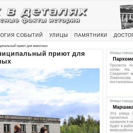
ОГИЯ СОБЫТИЙ
УЛИЦЫ
ПАМЯТНИКИ
ДОСТО
ципальный приют для животных
униципальный приют для
Улицы город
Пархоме
ных
Пролегла п
сопки. На 
Соединяет м
Ломоносов
постановлен
Улицы город
Маршака
Эта улица, 
проектных 
название 8 и
будет в райо
микрорайона.