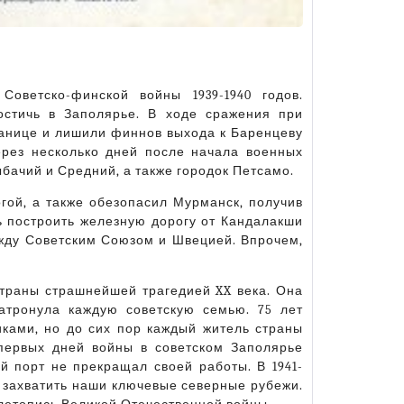
оветско-финской войны 1939-1940 годов.
остичь в Заполярье. В ходе сражения при
ранице и лишили финнов выхода к Баренцеву
рез несколько дней после начала военных
бачий и Средний, а также городок Петсамо.
гой, а также обезопасил Мурманск, получив
ь построить железную дорогу от Кандалакши
жду Советским Союзом и Швецией. Впрочем,
траны страшнейшей трагедией XX века. Она
атронула каждую советскую семью. 75 лет
ками, но до сих пор каждый житель страны
 первых дней войны в советском Заполярье
 порт не прекращал своей работы. В 1941-
 захватить наши ключевые северные рубежи.