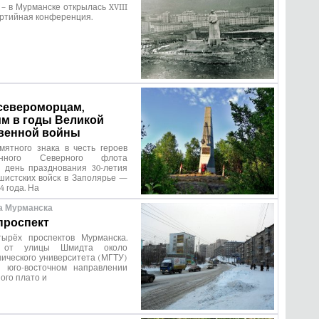
ь – в Мурманске открылась XVIII
ртийная конференция.
североморцам,
м в годы Великой
венной войны
мятного знака в честь героев
мённого Северного флота
в день празднования 30-летия
шистских войск в Заполярье —
4 года. На
а Мурманска
проспект
ырёх проспектов Мурманска.
я от улицы Шмидта около
нического университета (МГТУ)
 юго-восточном направлении
ого плато и