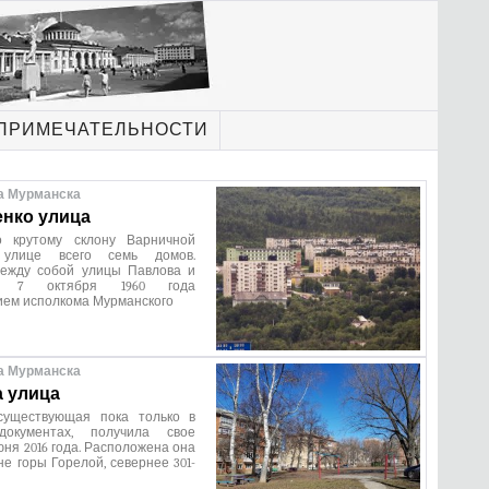
ПРИМЕЧАТЕЛЬНОСТИ
а Мурманска
нко улица
о крутому склону Варничной
улице всего семь домов.
ежду собой улицы Павлова и
а. 7 октября 1960 года
ием исполкома Мурманского
а Мурманска
 улица
существующая пока только в
документах, получила свое
юня 2016 года. Расположена она
не горы Горелой, севернее 301-