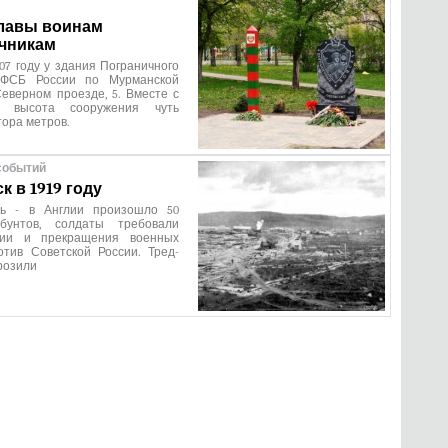
лавы воинам
чникам
07 году у здания Пограничного
 ФСБ России по Мурманской
еверном проезде, 5. Вместе с
м высота сооружения чуть
ора метров.
событий
 в 1919 году
арь - в Англии произошло 50
 бунтов, солдаты требовали
ции и прекращения военных
отив Советской России. Тред-
розили