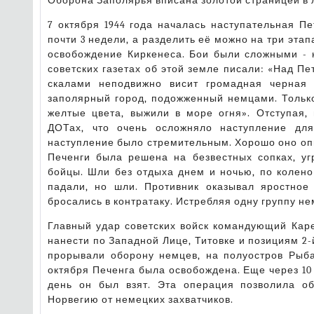
Оборона Заполярья вписана золотой страницей в 
7 октября 1944 года началась наступательная П
почти 3 недели, а разделить её можно на три эта
освобождение Киркенеса. Бои были сложными - 
советских газетах об этой земле писали: «Над П
скалами неподвижно висит громадная черная 
заполярный город, подожженный немцами. Тольк
желтые цвета, выжили в море огня». Отступая,
ДОТах, что очень осложняло наступление для
наступление было стремительным. Хорошо оно опи
Печенги была решена на безвестных сопках, у
бойцы. Шли без отдыха днем и ночью, по колено
падали, но шли. Противник оказывал яростное
бросались в контратаку. Истребляя одну группу не
Главный удар советских войск командующий Кар
нанести по Западной Лице, Титовке и позициям 2
прорывали оборону немцев, на полуостров Рыба
октября Печенга была освобождена. Еще через 10 
день он был взят. Эта операция позволила об
Норвегию от немецких захватчиков.