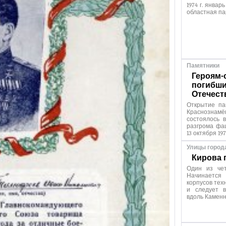
1974 г. январ
областная па
Памятники
Героям-
погибши
Отечест
Открытие па
Краснозна
состоялось 
разгрома фа
13 октября 197
Улицы город
Кирова 
Один из чет
Начинаетс
корпусов тех
и следует в
вдоль Каменн