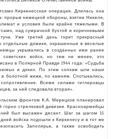
летопись Великой Отечественной войны.
етсамо-Киркенесская операция. Длилась она
па: прорыв немецкой обороны, взятие Никеля,
климат и условия были крайне тяжелыми. В
етсамо, над сумрачной бухтой и коричневыми
туча. Уже третий день горит прекрасный
о отдельные домики, окрашенные в веселые
 немцы укрывались в созданных ими ранее
 советских войск, но тем не менее, это
сано в Полярной Правде 1944 года: «Судьба
грюмых и диких. По этим сопкам шли наши
 в болотной жиже, по камням. Спотыкались,
 сопротивление. Всеми силами гитлеровцы
мцев, за ней следовала вторая».
ельским фронтом К.А. Мерецков планировал
-й горно-стрелковой дивизии. Красноармейцы
чий был высажен десант. Шаг за шагом 15
дней войска подошли к Киркенесу и в тот же
езопасить Заполярье, а также освободить