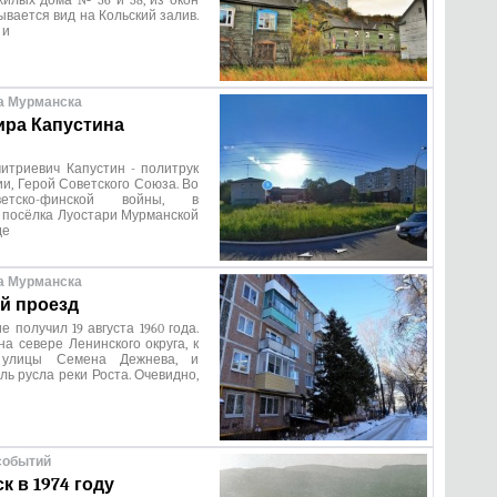
илых дома № 56 и 58, из окон
ывается вид на Кольский залив.
 и
а Мурманска
ра Капустина
итриевич Капустин - политрук
и, Герой Советского Союза. Во
етско-финской войны, в
 посёлка Луостари Мурманской
де
а Мурманска
й проезд
 получил 19 августа 1960 года.
а севере Ленинского округа, к
 улицы Семена Дежнева, и
ль русла реки Роста. Очевидно,
событий
к в 1974 году