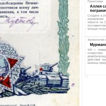
Памятники
Аллея с
пограни
Создана в 20
управления
области на С
постаменто
больше полут
Хронология 
Мурманск
1919 г. янв
солдатских
демобилиза
действий пр
юнионы приг