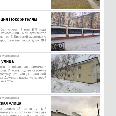
ция Покорителям
был открыт 7 мая 1975 года.
 композиции были архитектор
льптор Б. Бродский, художник А.
пространстве торца дома №9
а Мурманска
 улица
ока не обзавелась домами и
рой. Участок под ее освоение
востоку от улицы Скальной.
ца Дружная, название которой
июня 2016
а Мурманска
кая улица
знодорожной ветки у 17-й
Угольках», сиротливо стоят два