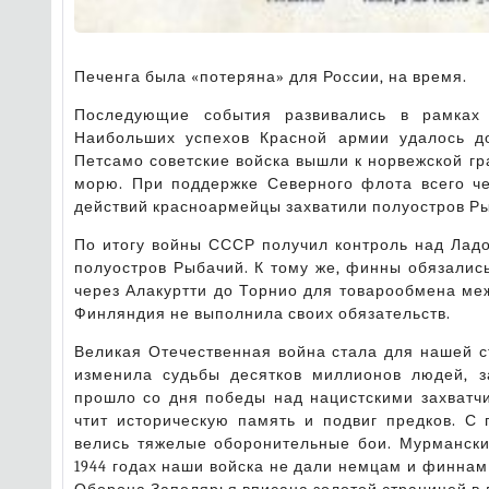
Печенга была «потеряна» для России, на время.
Последующие события развивались в рамках С
Наибольших успехов Красной армии удалось д
Петсамо советские войска вышли к норвежской г
морю. При поддержке Северного флота всего че
действий красноармейцы захватили полуостров Ры
По итогу войны СССР получил контроль над Ладо
полуостров Рыбачий. К тому же, финны обязалис
через Алакуртти до Торнио для товарообмена ме
Финляндия не выполнила своих обязательств.
Великая Отечественная война стала для нашей с
изменила судьбы десятков миллионов людей, з
прошло со дня победы над нацистскими захватчи
чтит историческую память и подвиг предков. С
велись тяжелые оборонительные бои. Мурманский
1944 годах наши войска не дали немцам и финнам