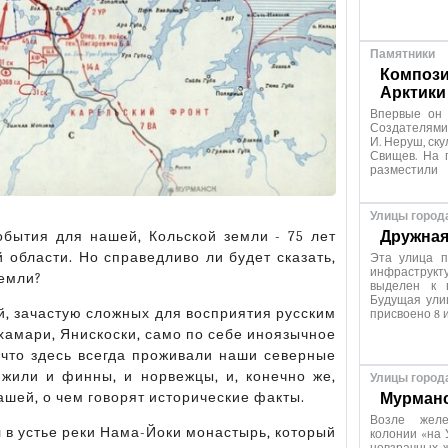
Памятники
Компози
Арктики
Впервые он 
Создателями
И. Неруш, ску
Свищев. На 
разместили
Улицы город
Дружная
бытия для нашей, Кольской земли - 75 лет
области. Но справедливо ли будет сказать,
Эта улица п
инфраструкту
земли?
выделен к 
Будущая ули
, зачастую сложных для восприятия русским
присвоено 8 
хамари, Янискоски, само по себе иноязычное
, что здесь всегда проживали наши северные
ь жили и финны, и норвежцы, и, конечно же,
Улицы город
ашей, о чем говорят исторические факты.
Мурманс
Возле желе
л в устье реки Нама-Йоки монастырь, который
колонии «на 