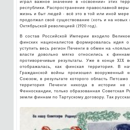
играл важное значение в «освоении» этих терр
республики. Распространение православной веры 
жизнь и быт людей - всё это в той или иной мер
продолжал своё существование (хоть и на новых 
Октябрьской революцией (1920 год).
В состав Российской Империи входило Велико
финских националистов формировалась идея о 
уступить весь регион Печенги в обмен на «лояльн
власти довольно мягко относились к финна
противоречивые результаты. Уже в конце XIX в
отображалась, как финская территория. В н
Гражданской войны произошел вооруженный 
Союзом, в результате которого область Петсамо 
территория Печенги никогда в истории не 
Фенноскандии, только образованная Советская Р
земли финнам по Тартускому договору. Так русска