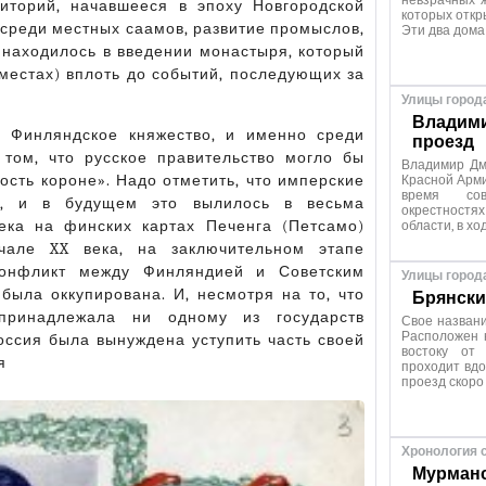
невзрачных ж
иторий, начавшееся в эпоху Новгородской
которых откр
среди местных саамов, развитие промыслов,
Эти два дома
е находилось в введении монастыря, который
местах) вплоть до событий, последующих за
Улицы город
Владими
е Финляндское княжество, и именно среди
проезд
том, что русское правительство могло бы
Владимир Дм
ость короне». Надо отметить, что имперские
Красной Арми
время сов
м, и в будущем это вылилось в весьма
окрестностях
ека на финских картах Печенга (Петсамо)
области, в хо
ачале XX века, на заключительном этапе
конфликт между Финляндией и Советским
Улицы город
была оккупирована. И, несмотря на то, что
Брянски
принадлежала ни одному из государств
Свое название
Расположен н
оссия была вынуждена уступить часть своей
востоку от
я
проходит вдо
проезд скоро
Хронология 
Мурманс